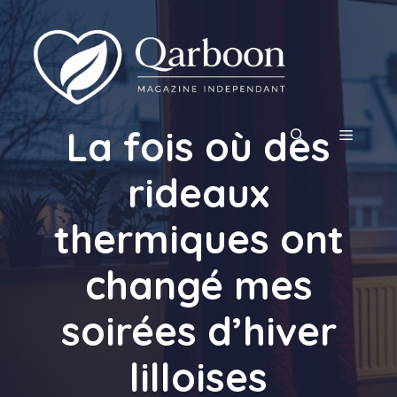
Aller
au
contenu
La fois où des
MENU
rideaux
thermiques ont
changé mes
soirées d’hiver
lilloises