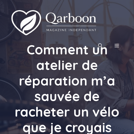
Aller
au
contenu
Comment un
MENU
atelier de
réparation m’a
sauvée de
racheter un vélo
que je croyais