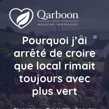
Aller
au
contenu
Pourquoi j’ai
MENU
arrêté de croire
que local rimait
toujours avec
plus vert