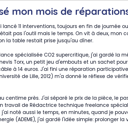
sé mon mois de réparations
'ai lancé 11 interventions, toujours en fin de journée 
n n'était pas l'outil mais le temps. On vit à deux, mo
n la table restait prise jusqu'au dîner.
lance spécialisée CO2 supercritique, j'ai gardé la
nevis Torx, un petit jeu d'embouts et un sachet pou
câble à 14 euros. J'ai fini une réparation participativ
ersité de Lille, 2012) m'a donné le réflexe de vérif
u centime près. J'ai séparé le prix de la pièce, le p
travail de Rédactrice technique freelance spécial
rs j'ai noté aussi le temps, en minutes, quand je pouv
nergie (ADEME), j'ai gardé l'idée simple: prolonger la