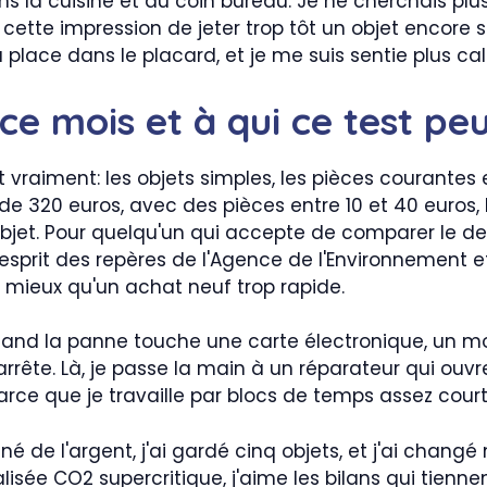
dans la cuisine et au coin bureau. Je ne cherchais pl
us cette impression de jeter trop tôt un objet encor
ace dans le placard, et je me suis sentie plus ca
ce mois et à qui ce test peu
it vraiment: les objets simples, les pièces courantes 
 de 320 euros, avec des pièces entre 10 et 40 euros
objet. Pour quelqu'un qui accepte de comparer le dev
'esprit des repères de l'Agence de l'Environnement et 
t mieux qu'un achat neuf trop rapide.
 Quand la panne touche une carte électronique, un m
m'arrête. Là, je passe la main à un réparateur qui ouvr
rce que je travaille par blocs de temps assez court
agné de l'argent, j'ai gardé cinq objets, et j'ai chan
sée CO2 supercritique, j'aime les bilans qui tiennent 