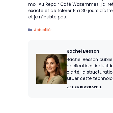
moi. Au Repair Café Wazemmes, j'ai re
exacte et de tolérer 8 à 30 jours d'att
et je n'insiste pas.
Catégories
Actualités
Rachel Besson
Rachel Besson publie
applications industri
clarté, la structurat
situer cette technolo
LIRE SA BIOGRAPHIE